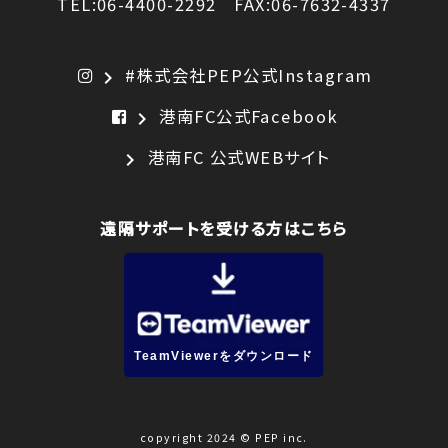
TEL:06-4400-2292 FAX:06-7632-4337
#株式会社PEP公式Instagram
chevron_right
港南FC公式Facebook
chevron_right
港南FC 公式WEBサイト
chevron_right
遠隔サポートを受ける方はこちら
TeamViewerをダウンロード
copyright 2024 © PEP inc.