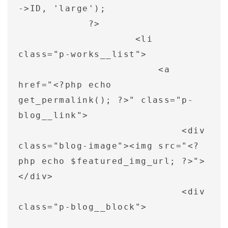
->ID, 'large');

            ?>

                    <li 
class="p-works__list">

                        <a 
href="<?php echo 
get_permalink(); ?>" class="p-
blog__link">

                            <div 
class="blog-image"><img src="<?
php echo $featured_img_url; ?>">
</div>

                            <div 
class="p-blog__block">
