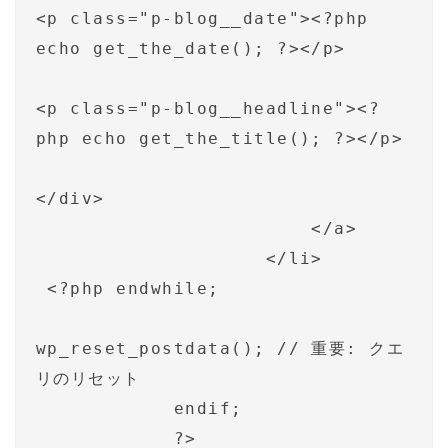
<p class="p-blog__date"><?php 
echo get_the_date(); ?></p>

<p class="p-blog__headline"><?
php echo get_the_title(); ?></p>

</div>

                        </a>

                    </li>

 <?php endwhile;

wp_reset_postdata(); // 重要: クエ
リのリセット

            endif;

            ?>
