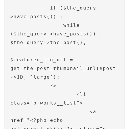
            if ($the_query-
>have_posts()) :

                while 
($the_query->have_posts()) : 
$the_query->the_post();

$featured_img_url = 
get_the_post_thumbnail_url($post
->ID, 'large');

            ?>

                    <li 
class="p-works__list">

                        <a 
href="<?php echo 
get_permalink(); ?>" class="p-