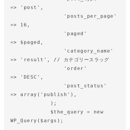
=> 'post',

                'posts_per_page'    
=> 16,

                'paged'             
=> $paged,

                'category_name'     
=> 'result', // カテゴリースラッグ

                'order'             
=> 'DESC',

                'post_status'       
=> array('publish'),

            );

            $the_query = new 
WP_Query($args);
