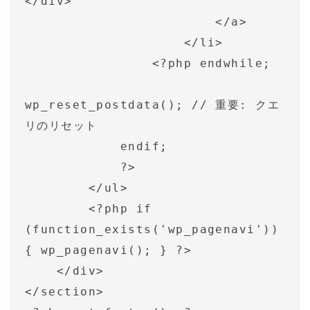
</div>

                        </a>

                    </li>

                <?php endwhile;

wp_reset_postdata(); // 重要: クエ
リのリセット

            endif;

            ?>

        </ul>

        <?php if 
(function_exists('wp_pagenavi')) 
{ wp_pagenavi(); } ?>

    </div>

</section>
