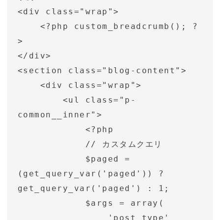
<div class="wrap">

    <?php custom_breadcrumb(); ?
>

</div>

<section class="blog-content">

    <div class="wrap">

        <ul class="p-
common__inner">

            <?php

            // カスタムクエリ

            $paged = 
(get_query_var('paged')) ? 
get_query_var('paged') : 1;

            $args = array(

                'post_type'         