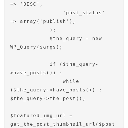
=> 'DESC',

                'post_status'       
=> array('publish'),

            );

            $the_query = new 
WP_Query($args);

            if ($the_query-
>have_posts()) :

                while 
($the_query->have_posts()) : 
$the_query->the_post();

$featured_img_url = 
get_the_post_thumbnail_url($post