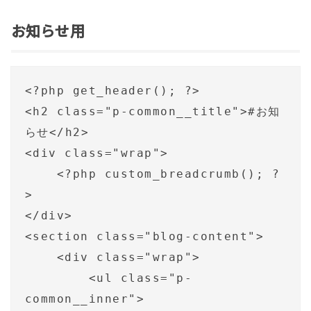
お知らせ用
<?php get_header(); ?>

<h2 class="p-common__title">#お知
らせ</h2>

<div class="wrap">

    <?php custom_breadcrumb(); ?
>

</div>

<section class="blog-content">

    <div class="wrap">

        <ul class="p-
common__inner">
