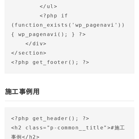
        </ul>

        <?php if 
(function_exists('wp_pagenavi')) 
{ wp_pagenavi(); } ?>

    </div>

</section>

施工事例用
<?php get_header(); ?>

<h2 class="p-common__title">#施工
事例</h2>
