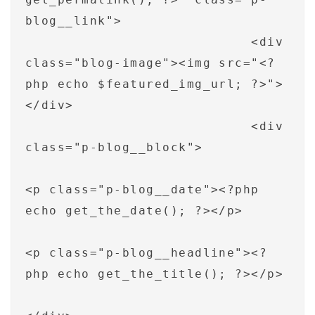
blog__link">

                            <div 
class="blog-image"><img src="<?
php echo $featured_img_url; ?>">
</div>

                            <div 
class="p-blog__block">

<p class="p-blog__date"><?php 
echo get_the_date(); ?></p>

<p class="p-blog__headline"><?
php echo get_the_title(); ?></p>
