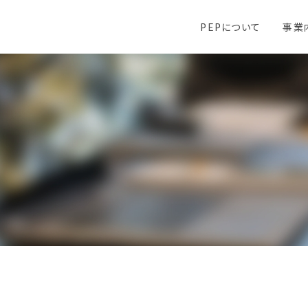
PEPについて
事業