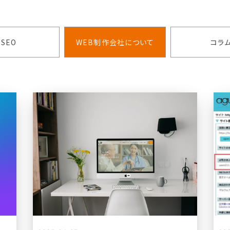
SEO
WEB制作会社について
コラ