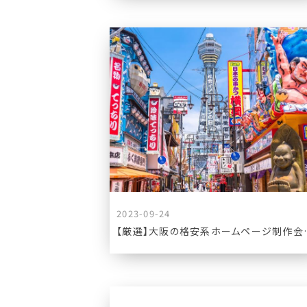
2023-09-24
【厳選】大阪の格安